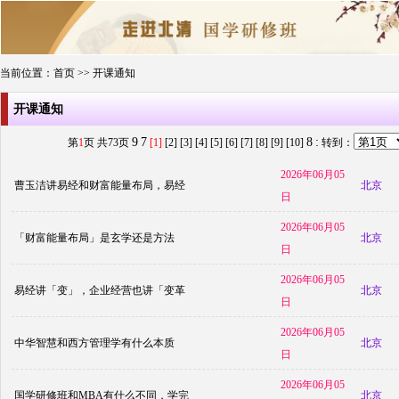
当前位置：
首页
>> 开课通知
开课通知
9
7
8
:
第
1
页 共
73
页
[1]
[2]
[3]
[4]
[5]
[6]
[7]
[8]
[9]
[10]
转到：
首页
新闻动态
课程简章
名师介绍
开课通知
在线报名
2026年06月05
曹玉洁讲易经和财富能量布局，易经
北京
日
2026年06月05
「财富能量布局」是玄学还是方法
北京
日
2026年06月05
易经讲「变」，企业经营也讲「变革
北京
日
2026年06月05
中华智慧和西方管理学有什么本质
北京
日
2026年06月05
国学研修班和MBA有什么不同，学完
北京