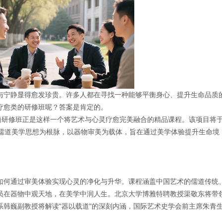
与宁静显得愈发珍贵。许多人都在寻找一种能够平衡身心、提升生命品质
疗愈类的研修班呢？答案是肯定的。
专题研修班正是这样一个将艺术与心灵疗愈完美融合的精品课程。该项目将
办，以儒道美学思想为根脉，以器物审美为载体，旨在通过美学体验提升生命境
如何通过审美体验实现心灵的净化与升华。课程涵盖中国艺术的儒道传统
员在器物中观天地，在美学中润人生。北京大学博雅特聘教授渠敬东将带
系韩巍副教授将解读"器以载道"的深刻内涵，国际艺术史学会前主席朱青