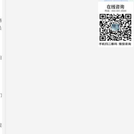
将
员
日
们
提